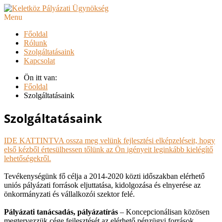
Menu
Főoldal
Rólunk
Szolgáltatásaink
Kapcsolat
Ön itt van:
Főoldal
Szolgáltatásaink
Szolgáltatásaink
IDE KATTINTVA ossza meg velünk fejlesztési elképzeléseit, hogy
első kézből értesülhessen tőlünk az Ön igényeit leginkább kielégítő
lehetőségekről.
Tevékenységünk fő célja a 2014-2020 közti időszakban elérhető
uniós pályázati források eljuttatása, kidolgozása és elnyerése az
önkormányzati és vállalkozói szektor felé.
Pályázati tanácsadás, pályázatírás
– Koncepcionálisan közösen
megtervezzük cége fejlesztését az elérhető pénzügyi források