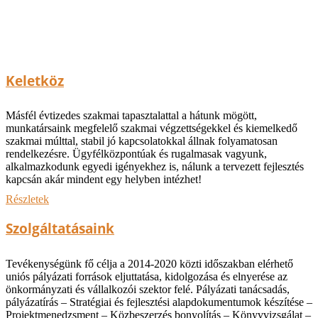
Keletköz
Másfél évtizedes szakmai tapasztalattal a hátunk mögött,
munkatársaink megfelelő szakmai végzettségekkel és kiemelkedő
szakmai múlttal, stabil jó kapcsolatokkal állnak folyamatosan
rendelkezésre. Ügyfélközpontúak és rugalmasak vagyunk,
alkalmazkodunk egyedi igényekhez is, nálunk a tervezett fejlesztés
kapcsán akár mindent egy helyben intézhet!
Részletek
Szolgáltatásaink
Tevékenységünk fő célja a 2014-2020 közti időszakban elérhető
uniós pályázati források eljuttatása, kidolgozása és elnyerése az
önkormányzati és vállalkozói szektor felé. Pályázati tanácsadás,
pályázatírás – Stratégiai és fejlesztési alapdokumentumok készítése –
Projektmenedzsment – Közbeszerzés bonyolítás – Könyvvizsgálat –