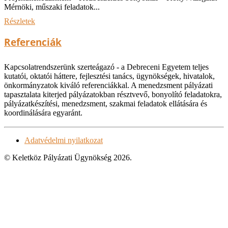
Mérnöki, műszaki feladatok...
Részletek
Referenciák
Kapcsolatrendszerünk szerteágazó - a Debreceni Egyetem teljes
kutatói, oktatói háttere, fejlesztési tanács, ügynökségek, hivatalok,
önkormányzatok kiváló referenciákkal. A menedzsment pályázati
tapasztalata kiterjed pályázatokban résztvevő, bonyolító feladatokra,
pályázatkészítési, menedzsment, szakmai feladatok ellátására és
koordinálására egyaránt.
Adatvédelmi nyilatkozat
© Keletköz Pályázati Ügynökség 2026.